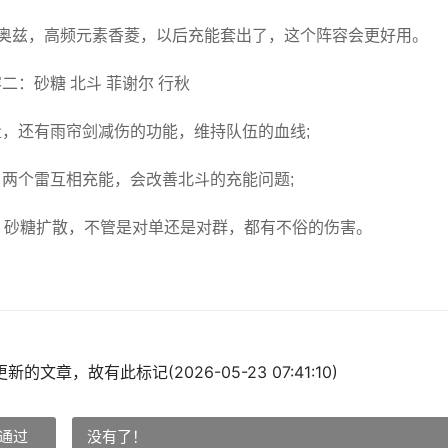
挂奥兹，高频元素香菱，以后充能套出了，这个阵容会更好用。
二：砂糖 北斗 菲谢尔 行秋
量，还有雨帘剑减伤的功能，维持队伍的血线;
，两个雷互相充能，会改善北斗的充能问题;
，砂糖扩散，不管是对单还是对群，都有不俗的伤害。
的文章，故有此标记(2026-05-23 07:41:10)
通过
没有了！