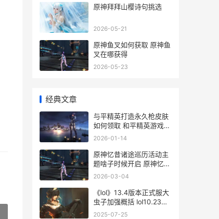
原神拜拜山樱诗句挑选
2026-05-21
原神鱼叉如何获取 原神鱼
叉在哪获得
2026-05-23
经典文章
与平精英打造永久枪皮肤
如何领取 和平精英游戏内
打造永久枪皮肤
2026-01-14
原神忆昔诸途巡历活动主
题啥子时候开启 原神忆昔
诸途巡历
2026-03-04
《lol》13.4版本正式服大
虫子加强概括 lol10.23版
本分析
2025-07-25