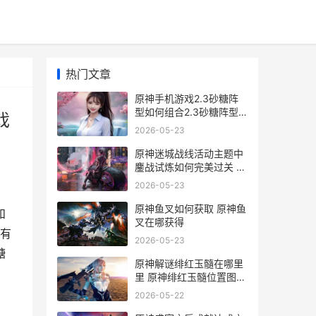
热门文章
原神手机游戏2.3砂糖阵
型如何组合2.3砂糖阵型
戏
组合策略说明 原神手机游
2026-05-23
戏好玩吗
原神迷城战线活动主题中
鏖战试炼如何完美过关 通
过迷城战线
2026-05-23
原神鱼叉如何获取 原神鱼
和
叉在哪获得
有
2026-05-23
糖
原神解谜绯红玉髓在哪里
里 原神绯红玉髓位置图高
清
2026-05-22