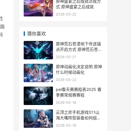
原神盛宴之后成就达成方
式 原神盛宴之后成就
2026-05-22
性
趣
猜你喜欢
阵
原神荒石苍漠地下传送锚
点开启方式 原神荒石苍漠
地图上白色种子标记是什
2026-05-21
么
原神动画化决定说明 原神
什么时候动画化
2026-05-22
pel春天赛赛程表2025 春
季赛常规赛赛程
2026-05-18
云顶之弈手机游戏S11山
海大嘴阵型装备如何组合
云顶之弈手机游戏怎么玩
2026-05-18