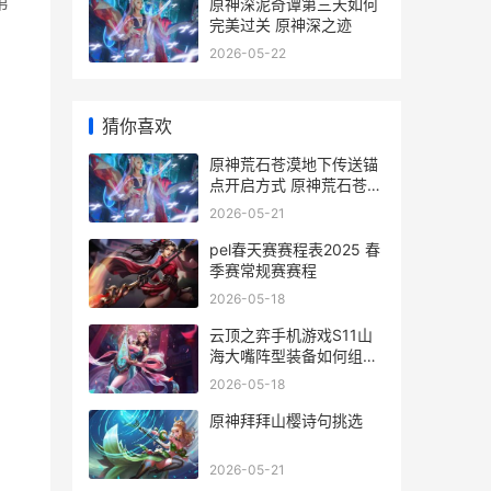
第
原神深泥奇谭第三天如何
完美过关 原神深之迹
2026-05-22
猜你喜欢
原神荒石苍漠地下传送锚
点开启方式 原神荒石苍漠
地图上白色种子标记是什
2026-05-21
么
pel春天赛赛程表2025 春
季赛常规赛赛程
2026-05-18
云顶之弈手机游戏S11山
海大嘴阵型装备如何组合
云顶之弈手机游戏怎么玩
2026-05-18
原神拜拜山樱诗句挑选
2026-05-21