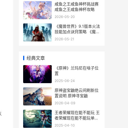
咸鱼之王咸鱼神杯挑战赛
咸鱼之王咸鱼神杯攻略
2026-05-20
《魔兽世界》9.1版本火法
技能加点诀窍策略 《魔兽
世界》9.1版本下载
2026-05-21
经典文章
《原神》兰玛尼在啥子位
置
2025-06-24
原神盗宝鼬绝云间刷新位
置说明 原神寻宝鼬
2026-04-09
王者荣耀现在能不能玩 王
以
者荣耀现在能不能玩单机
模式
2025-04-10