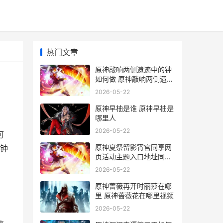
热门文章
原神敲响两侧遗迹中的钟
如何做 原神敲响两侧遗迹
中的钟第一个路线
2026-05-22
原神早柚是谁 原神早柚是
哪里人
2026-05-22
可
原神夏祭留影宵宫同享网
钟
页活动主题入口地址同享
原神夏祭是什么
2026-05-22
原神蔷薇再开时丽莎在哪
里 原神蔷薇花在哪里视频
2026-05-22