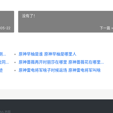
没有了！
-05-22
下一篇 
原神敲响两侧遗迹中的钟如何做 原神敲响两侧遗迹中的钟第一个路线
原神早柚是谁 原神早柚是哪里人
原神夏祭留影宵宫同享网页活动主题入口地址同享 原神夏祭是什么
原神蔷薇再开时丽莎在哪里 原神蔷薇花在哪里视频
迹
原神雷电将军啥子时候返场 原神雷电将军叫啥
XML地图