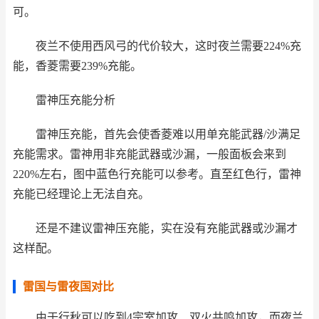
可。
夜兰不使用西风弓的代价较大，这时夜兰需要224%充
能，香菱需要239%充能。
雷神压充能分析
雷神压充能，首先会使香菱难以用单充能武器/沙满足
充能需求。雷神用非充能武器或沙漏，一般面板会来到
220%左右，图中蓝色行充能可以参考。直至红色行，雷神
充能已经理论上无法自充。
还是不建议雷神压充能，实在没有充能武器或沙漏才
这样配。
雷国与雷夜国对比
由于行秋可以吃到4宗室加攻、双火共鸣加攻，而夜兰