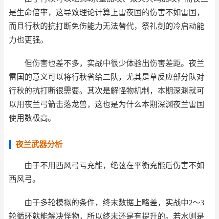
是生命倍率，这导致理论计算上雷夜国的伤害不如雷国，
而且行秋的抗打断免伤能力无法替代，祭礼剑的冷启动能
力也更强。
但伤害也差不多，实战中很少体验出伤害差距。夜兰
雷国的意义可以将行秋省给二队，尤其是草反应部分队对
行秋的抗打断很需要。其次是解怪物机制，本期深渊就可
以用夜兰弓箭击落龙兽，这也是为什么本期深渊夜兰雷国
使用数极高。
夜兰武器分析
由于不用西风弓亏充能，绝弦在平衡充能后伤害不如
西风弓。
由于多轮模拟的条件，终末数据上略差，实战中2～3
轮循环就能解决怪物，所以终末还是有提升的。若水则是