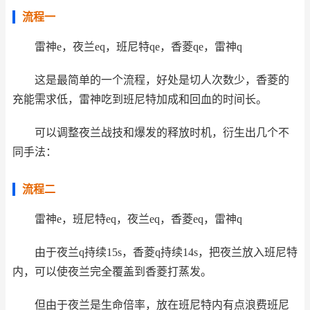
流程一
雷神e，夜兰eq，班尼特qe，香菱qe，雷神q
这是最简单的一个流程，好处是切人次数少，香菱的
充能需求低，雷神吃到班尼特加成和回血的时间长。
可以调整夜兰战技和爆发的释放时机，衍生出几个不
同手法：
流程二
雷神e，班尼特eq，夜兰eq，香菱eq，雷神q
由于夜兰q持续15s，香菱q持续14s，把夜兰放入班尼特
内，可以使夜兰完全覆盖到香菱打蒸发。
但由于夜兰是生命倍率，放在班尼特内有点浪费班尼