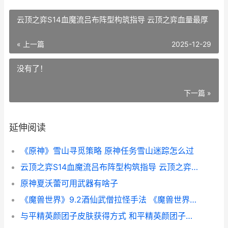
云顶之弈S14血魔流吕布阵型构筑指导 云顶之弈血量最厚
« 上一篇
2025-12-29
没有了！
下一篇 »
延伸阅读
《原神》雪山寻觅策略 原神任务雪山迷踪怎么过
云顶之弈S14血魔流吕布阵型构筑指导 云顶之弈血量最厚
原神夏沃蕾可用武器有啥子
《魔兽世界》9.2酒仙武僧拉怪手法 《魔兽世界》9.0全部玩具
与平精英颜团子皮肤获得方式 和平精英颜团子所有皮肤