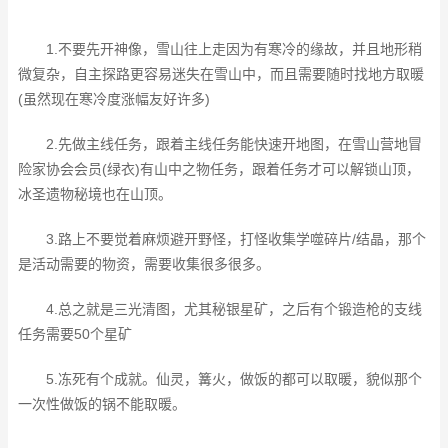
1.不要先开神像，雪山往上走因为有寒冷的缘故，并且地形稍
微复杂，自主探路更容易迷失在雪山中，而且需要随时找地方取暖
(虽然现在寒冷度涨幅友好许多)
2.先做主线任务，跟着主线任务能快速开地图，在雪山营地冒
险家协会会员(绿衣)有山中之物任务，跟着任务才可以解锁山顶，
冰圣遗物秘境也在山顶。
3.路上不要觉着麻烦避开野怪，打怪收集学噬碎片/结晶，那个
是活动需要的物资，需要收集很多很多。
4.总之就是三光清图，尤其秘银星矿，之后有个锻造枪的支线
任务需要50个星矿
5.冻死有个成就。仙灵，篝火，做饭的都可以取暖，貌似那个
一次性做饭的锅不能取暖。