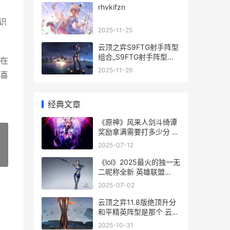
rhvkifzn
识
2025-11-25
云顶之弈S9FTG射手阵型
组合_S9FTG射手阵型策
在
略 云顶之奕最新版本最强
2025-11-26
喜
阵容搭配站位及出装2021
神射手
经典文章
《原神》风来人剑斗绮谭
奖励拿满需要打多少分 原
神风带来了新的故事
2025-07-12
»
《lol》2025最火的独一无
二昵称全新 英雄联盟
2020还火吗
2025-07-02
云顶之弈11.8版绝顶升分
和平精英阵型是那个 云顶
之弈11.0
2025-10-31