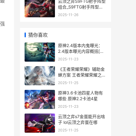
最
云顶之弈S9FTG射手阵型
组合_S9FTG射手阵型策
略 云顶之奕最新版本最强
2025-11-26
阵容搭配站位及出装2021
强
神射手
猜你喜欢
原神2.4版本内鬼曝光：
2.4版本曝光内容概括[图]
原神内鬼爆料1.2
2025-11-23
《王者荣耀荣耀》辅助金
蝉方案 王者荣耀荣耀之章
命运篇免费观看完整版
2025-11-25
原神3.6卡池四星人物有
哪些 原神2.2卡池4星
2025-11-23
云顶之弈s7金蛋能开出啥
子 lol云顶之弈蛋在哪
2025-11-25