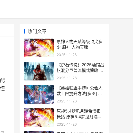
热门文章
原神人物天赋等级顶尖多
少 原神 人物天赋
2025-11-26
《炉石传说》2025酒馆战
棋混分巨兽流模式策略 炉
石传说2025版本更新时间
2025-11-26
配
《英雄联盟手游》公会人
懂
数上限提升方法[多图] 公
会人数上限是多少
2025-11-26
原神5.4梦见月瑞希情报
概括 原神5.4梦见月瑞希
会送吗
2025-11-26