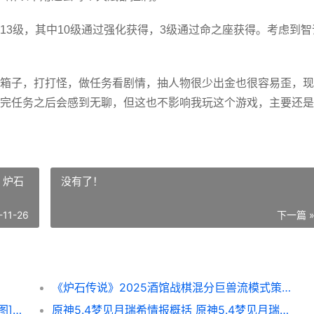
13级，其中10级通过强化获得，3级通过命之座获得。考虑到智
箱子，打打怪，做任务看剧情，抽人物很少出金也很容易歪，现
完任务之后会感到无聊，但这也不影响我玩这个游戏，主要还是
 炉石
没有了！
-11-26
下一篇 
《炉石传说》2025酒馆战棋混分巨兽流模式策略 炉石传说2025版本更新时间
《英雄联盟手游》公会人数上限提升方法[多图] 公会人数上限是多少
原神5.4梦见月瑞希情报概括 原神5.4梦见月瑞希会送吗