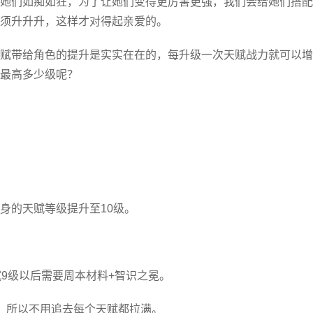
她们如痴如狂，为了让她们变得更厉害更强，我们会给她们搭配
须升升升，这样才对得起亲爱的。
赋带给角色的提升是实实在在的，每升级一次天赋战力就可以增
最高多少级呢？
身的天赋等级提升至10级。
赋9级以后需要周本材料+智识之冕。
，所以不用追去每个天赋都拉满。