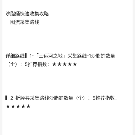
沙脂蛹快速收集攻略
一图流采集路线
详细路线▍1-「三运河之地」采集路线-1沙脂蛹数量
（个）：5推荐指数：★★★★★
▍2-折胫谷采集路线沙脂蛹数量（个）：5推荐指数：
★★★★★