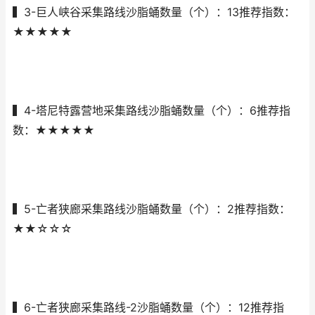
▍3-巨人峡谷采集路线沙脂蛹数量（个）：13推荐指数：
★★★★★
▍4-塔尼特露营地采集路线沙脂蛹数量（个）：6推荐指
数：★★★★★
▍5-亡者狭廊采集路线沙脂蛹数量（个）：2推荐指数：
★★☆☆☆
▍6-亡者狭廊采集路线-2沙脂蛹数量（个）：12推荐指