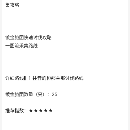
集攻略
镀金旅团快速讨伐攻略
一图流采集路线
详细路线▍1-往昔的桓那兰那讨伐路线
镀金旅团数量（只）：25
推荐指数：★★★★★