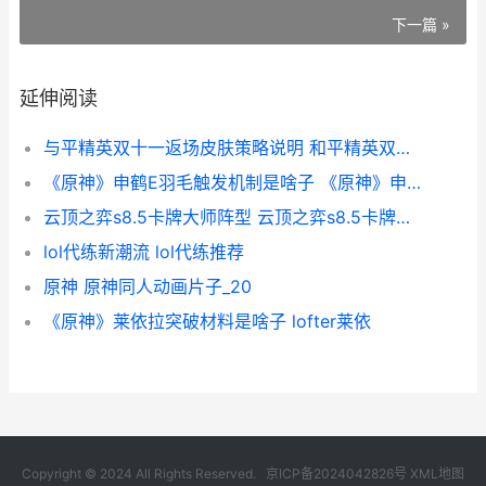
下一篇 »
延伸阅读
与平精英双十一返场皮肤策略说明 和平精英双十一
《原神》申鹤E羽毛触发机制是啥子 《原神》申鹤无爱心高清原图分享 - php
云顶之弈s8.5卡牌大师阵型 云顶之弈s8.5卡牌大师阵容装备站位攻略
lol代练新潮流 lol代练推荐
原神 原神同人动画片子_20
《原神》莱依拉突破材料是啥子 lofter莱依
Copyright © 2024 All Rights Reserved.
京ICP备2024042826号
XML地图