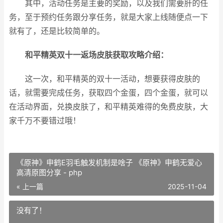
其中，活动任务是主要的奖励，以及我们需要肝的任
务，至于预约任务跟分享任务，就是大家上线随便点一下
就有了，还是比较简单的。
和平精英双十一返场皮肤获取攻略介绍：
这一次，和平精英的双十一活动，想要获得皮肤的
话，就需要完成任务，获取四个金蛋，四个金蛋，就可以
在活动界面，兑换皮肤了，和平精英难得的免费皮肤，大
家千万不要错过哦！
《原神》申鹤E羽毛触发机制是啥子 《原神》申鹤无爱心
高清原图分享 - php
« 上一篇
2025-11-04
没有了！