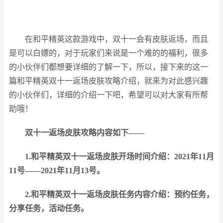
在和平精英这款游戏中，双十一会有皮肤返场，而且
是可以白嫖的，对于玩家们来说是一个难的的福利，很多
的小伙伴们都想要详细的了解一下，所以，接下来的这一
篇和平精英双十一返场皮肤攻略介绍，就来为对此感兴趣
的小伙伴们，详细的介绍一下吧，希望可以对大家有所帮
助哦！
双十一返场皮肤攻略内容如下——
1.和平精英双十一返场皮肤开场时间介绍：2021年11月
11号——2021年11月13号。
2.和平精英双十一返场皮肤任务内容介绍：预约任务，
分享任务，活动任务。