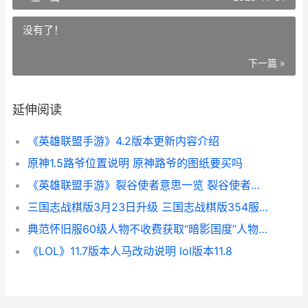
没有了！
下一篇 »
延伸阅读
《英雄联盟手游》4.2版本更新内容介绍
原神1.5路爷位置说明 原神路爷的图纸要买吗
《英雄联盟手游》裂谷使者意思一览 裂谷使者是什么
三国志战棋版3月23日升级 三国志战棋版354服开服时间
典范怀旧服60级人物不收费获取“暗影国度”人物直升服务 典范6相当于什么水平
《LOL》11.7版本人马改动说明 lol版本11.8