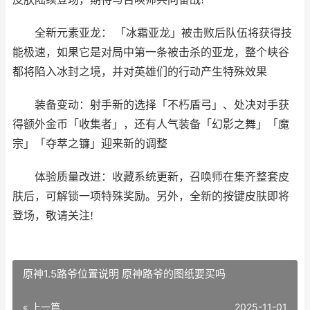
全新元素亚龙： 「冰霜亚龙」被击败后队伍将获得技
能极速，如果它是对局中第一条被击杀的亚龙，整个峡谷
都将陷入冰封之境，并对英雄们的行动产生特殊效果
装备变动：射手新的选择「不朽盾弓」、处决对手获
得额外金币「收集者」，还有人气装备「幻影之舞」「魔
宗」「夺萃之镰」迎来新的调整
体验质量改进：收藏系统更新，召唤师在集齐整套皮
肤后，可解锁一项特殊奖励。另外，全新的按键皮肤即将
登场，敬请关注!
原神1.5路爷位置说明 原神路爷的图纸要买吗
« 上一篇
2025-11-01