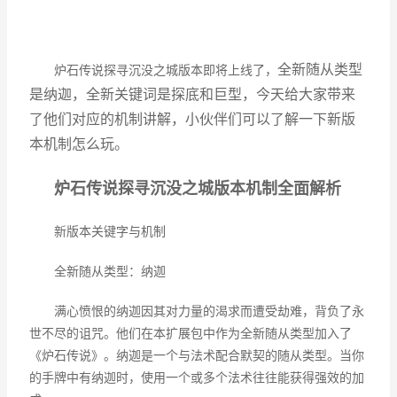
全新随从类型
炉石传说探寻沉没之城版本即将上线了，
是纳迦，
全新关键词是
探底和
巨型，今天给大家带来
了他们对应的机制讲解，小伙伴们可以了解一下新版
本机制怎么玩。
炉石传说探寻沉没之城版本机制全面解析
新版本关键字与机制
全新随从类型：纳迦
满心愤恨的纳迦因其对力量的渴求而遭受劫难，背负了永
世不尽的诅咒。他们在本扩展包中作为全新随从类型加入了
《炉石传说》。纳迦是一个与法术配合默契的随从类型。当你
的手牌中有纳迦时，使用一个或多个法术往往能获得强效的加