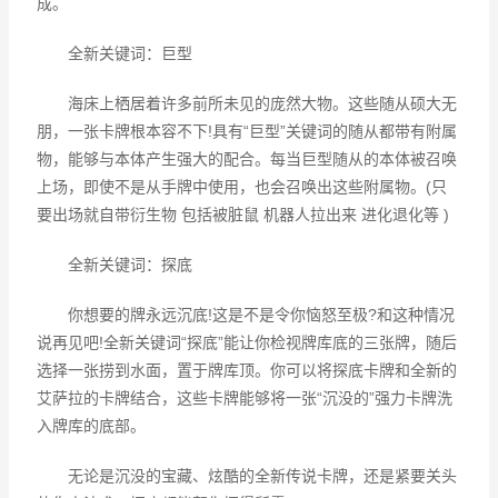
成。
全新关键词：巨型
海床上栖居着许多前所未见的庞然大物。这些随从硕大无
朋，一张卡牌根本容不下!具有“巨型”关键词的随从都带有附属
物，能够与本体产生强大的配合。每当巨型随从的本体被召唤
上场，即使不是从手牌中使用，也会召唤出这些附属物。(只
要出场就自带衍生物 包括被脏鼠 机器人拉出来 进化退化等 )
全新关键词：探底
你想要的牌永远沉底!这是不是令你恼怒至极?和这种情况
说再见吧!全新关键词“探底”能让你检视牌库底的三张牌，随后
选择一张捞到水面，置于牌库顶。你可以将探底卡牌和全新的
艾萨拉的卡牌结合，这些卡牌能够将一张“沉没的”强力卡牌洗
入牌库的底部。
无论是沉没的宝藏、炫酷的全新传说卡牌，还是紧要关头