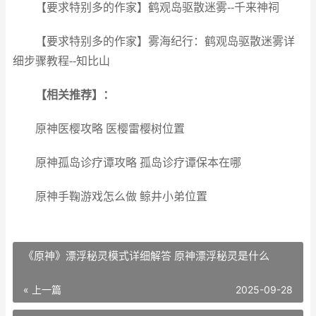
【要求特别多的作家】鹤观岛驱散迷雾--千来神祠
【要求特别多的作家】雾海纪行：鹤观岛驱散迷雾详
细步骤教程--知比山
【相关推荐】：
原神医樱攻略 医樱雷樱树位置
原神孤岛诊疗谭攻略 孤岛诊疗谭保本在哪
原神手鞠游戏怎么做 鲸井小弟位置
《原神》漂浮秘灵模式详细解答 原神漂浮秘灵是什么
« 上一篇
2025-09-28