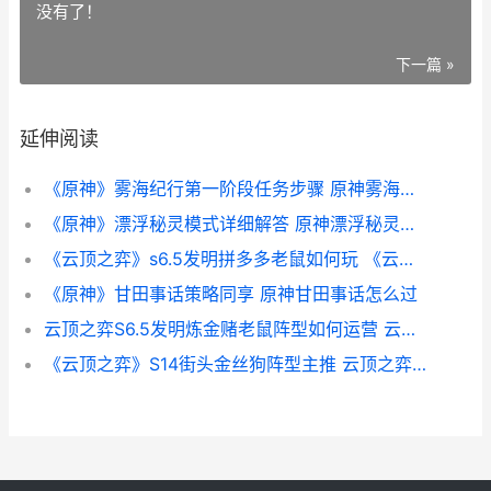
没有了！
下一篇 »
延伸阅读
《原神》雾海纪行第一阶段任务步骤 原神雾海纪行解开石头之谜
《原神》漂浮秘灵模式详细解答 原神漂浮秘灵是什么
《云顶之弈》s6.5发明拼多多老鼠如何玩 《云顶之弈》如何具体操作炼丹-
《原神》甘田事话策略同享 原神甘田事话怎么过
云顶之弈S6.5发明炼金赌老鼠阵型如何运营 云顶之弈 s6
《云顶之弈》S14街头金丝狗阵型主推 云顶之弈s14莫甘娜