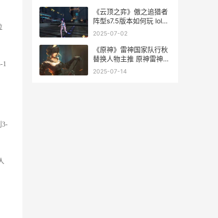
《云顶之弈》傲之追猎者
阵型s7.5版本如何玩 lol云
拉
顶之弈敖兴
2025-07-02
《原神》雷神国家队行秋
替换人物主推 原神雷神国
-1
家队出招顺序
2025-07-14
3-
人