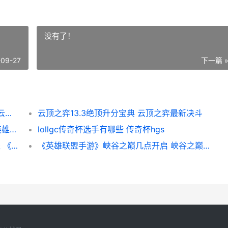
没有了！
-09-27
下一篇 
云顶之弈12.5终身进修辛德拉阵型如何组合 云顶之弈最终阶段
云顶之弈13.3绝顶升分宝典 云顶之弈最新决斗
《英雄联盟》圣堂之战秘籍活动主题2023 英雄联盟圣堂花火有什么用
lollgc传奇杯选手有哪些 传奇杯hgs
《云顶之弈》11.6明昼麦林炮手阵型升分教程 《云顶之弈》-这是哪种类型的游戏-
《英雄联盟手游》峡谷之巅几点开启 峡谷之巅开放时间