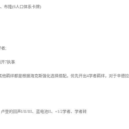
布隆(6人口体系卡牌)
者;
开7执事
他羁绊都是根据海克斯强化选择搭配。优先开出4学者羁绊，对于辛德拉
回声I/II/III、蓝电池II、+1/2学者、学者转