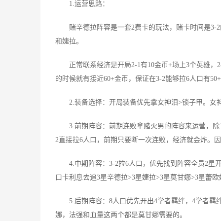
1.运营思路：
赌辛德拉阵容是一套2费卡的玩法，赌卡时间是3-2
和婕拉。
正常联系经济是开局2-1有10金币+场上3个英雄，2-3有2
的时候就有接近60+金币，保证在3-2能够拉6人口有50
2.装备选择：开局装备优先拿女神泪>锁子甲。女
3.前期阵容：前期连败拿赌火男的阵容来运营，除了
2直接拉6人口，前期只要断一次连败，经济就会炸。
4.中期阵容：3-2拉6人口，优先找到阵容全员2星
口卡利息去追3星辛德拉>3星婕拉>3星莫甘娜>3星蕾欧
5.后期阵容：8人口优先开出4学者羁绊，4学者羁
娜，法强和血量这两个都是莫甘娜需要的。