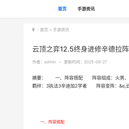
首页
手游资讯
首页
>
手游资讯
云顶之弈12.5终身进修辛德拉
作者：
admin
•
更新时间：2025-09-27
摘要： 一、阵容搭配 阵容组成：火男、辛
羁绊：3执法3辛迪加2学者 阵容变阵：&e,
一、阵容搭配