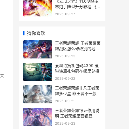
《云顶之弈》11.6明昼麦
林炮手阵型升分教程 《云
顶之弈》-这是哪种类型的
2025-09-27
游戏-
猜你喜欢
王者荣耀荣耀 王者荣耀荣
耀战区怎么修改别的地区
_83
2025-09-23
爱琳诗篇礼包码4399 爱
琳诗篇礼包码在哪里兑换
来
2025-09-22
王者荣耀荣耀非凡王者荣
耀多少星 非王者不一般
2025-09-21
王者荣耀荣耀银豆作用说
明 王者荣耀里面银豆
2025-09-23