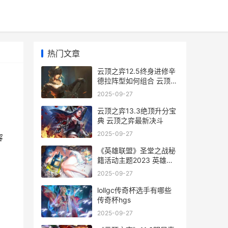
热门文章
云顶之弈12.5终身进修辛
德拉阵型如何组合 云顶之
弈最终阶段
2025-09-27
云顶之弈13.3绝顶升分宝
典 云顶之弈最新决斗
2025-09-27
容
《英雄联盟》圣堂之战秘
籍活动主题2023 英雄联
盟圣堂花火有什么用
2025-09-27
lollgc传奇杯选手有哪些
传奇杯hgs
2025-09-27