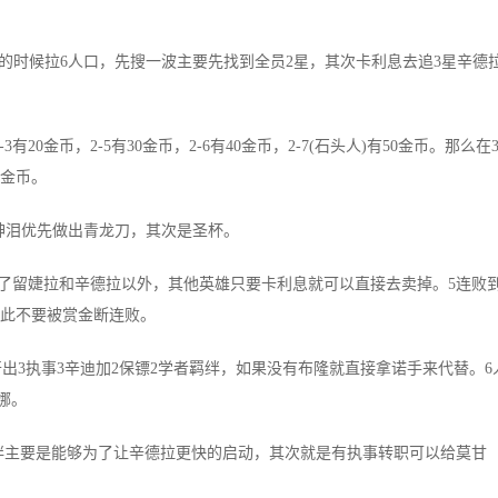
的时候拉6人口，先搜一波主要先找到全员2星，其次卡利息去追3星辛德
0金币，2-5有30金币，2-6有40金币，2-7(石头人)有50金币。那么在3
+金币。
神泪优先做出青龙刀，其次是圣杯。
留婕拉和辛德拉以外，其他英雄只要卡利息就可以直接去卖掉。5连败到
因此不要被赏金断连败。
开出3执事3辛迪加2保镖2学者羁绊，如果没有布隆就直接拿诺手来代替。6
娜。
绊主要是能够为了让辛德拉更快的启动，其次就是有执事转职可以给莫甘