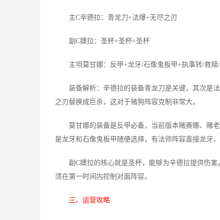
主C辛德拉：青龙刀+法爆+无尽之刃
副C婕拉：圣杯+圣杯+圣杯
主坦莫甘娜：反甲+龙牙/石像鬼板甲+执事转/救赎
装备解析：辛德拉的装备青龙刀是关键，其次是法爆
之刃替换成巨杀，这对于赌狗阵容克制非常大。
莫甘娜的装备是反甲必备，当前版本赌赛娜、赌老鼠
是龙牙和石像鬼板甲随便选择，有法师阵容直接龙牙，
副C婕拉的核心就是圣杯，能够为辛德拉提供伤害。
须在第一时间内控制对面阵容。
三、运营攻略