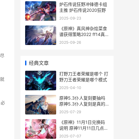
炉石传说狂野冲锋德卡组
主推 炉石传说2020狂野
2025-09-23
《原神》真风神杂烩菜食
谱获得策略2022 ff14真
风神任务在哪里接
2025-09-26
尽
经典文章
打野刀王者荣耀是哪个 打
就
野刀王者荣耀是哪个模式
2025-04-10
原神5.3仆人复刻要抽吗
，必
原神5.3仆人复刻是真的
吗
2025-07-29
《原神》11月1日兑换码
说明 原神11月11日几点更
新
2025-07-07