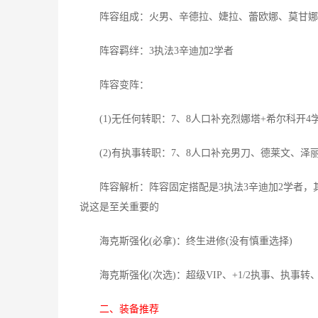
阵容组成：火男、辛德拉、婕拉、蕾欧娜、莫甘娜、
阵容羁绊：3执法3辛迪加2学者
阵容变阵：
(1)无任何转职：7、8人口补充烈娜塔+希尔科开4学
(2)有执事转职：7、8人口补充男刀、德莱文、泽丽
阵容解析：阵容固定搭配是3执法3辛迪加2学者，其
说这是至关重要的
海克斯强化(必拿)：终生进修(没有慎重选择)
海克斯强化(次选)：超级VIP、+1/2执事、执事转、卢登的
二、装备推荐