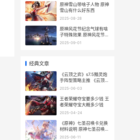
原神雪山带啥子人物 原神
雪山有什么好东西
2025-08-28
原神风花节纪念气球有啥
子特殊效果 原神风花节纪
念品
2025-09-01
经典文章
《云顶之弈》s7.5黯灵炮
手阵型策略主推 《云顶之
弈》上央视
2025-06-03
王者荣耀夺宝要多少钱 王
者荣耀夺宝大概多少钱
2025-04-24
《原神》七圣召唤卡兑换
材料说明 原神七圣召唤
T0卡组推荐
2025-06-11