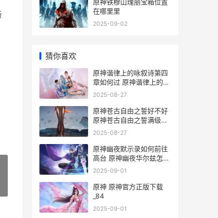
原神铁穆山瑰丽宝箱位置
在哪里里
新
2025-09-02
猜你喜欢
原神谐律上的咏叙诗第四
章如何过 原神谐律上的咏
叙诗前置任务
2025-08-27
原神苍古自由之誓好不好
原神苍古自由之誓满级属
性
2025-08-27
原神幽夜默示录如何前往
高台 原神幽夜华尔兹怎么
得
2025-09-01
原神 原神官方正版下载
»
_84
2025-09-01