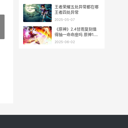
王者荣耀五处异常都在哪
王者四处异常
2025-05-07
《原神》2.4甘雨复刻值
»
得抽一命命座吗 原神1.3
甘雨
2025-06-02