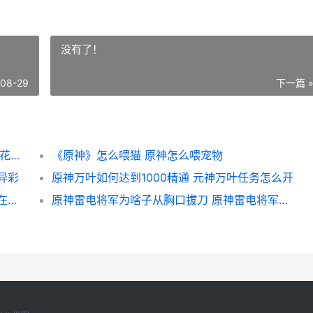
没有了！
-08-29
下一篇 
原神24霓裾翩跹上线时间说明 原神手游霓裳花在哪
《原神》怎么喂猫 原神怎么喂宠物
异彩
原神万叶如何达到1000精通 元神万叶任务怎么开
原神炉心机造元素附着如何玩 原神炉心任务在哪接
原神雷电将军为啥子从胸口拔刀 原神雷电将军为什么杀万叶