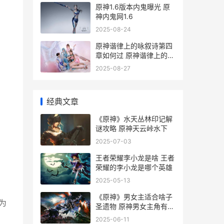
原神1.6版本内鬼曝光 原
神内鬼网1.6
2025-08-24
原神谐律上的咏叙诗第四
章如何过 原神谐律上的咏
叙诗前置任务
2025-08-27
经典文章
《原神》水天丛林印记解
谜攻略 原神天云峠水下
2025-07-03
王者荣耀李小龙是啥 王者
荣耀的李小龙是哪个英雄
2025-05-13
《原神》男女主适合啥子
为
圣遗物 原神男女主角有什
么区别
2025-06-11