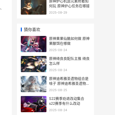
原神炉心机造元素附着如
何玩 原神炉心任务在哪接
、
2025-08-29
猜你喜欢
原神果果仙酪如何做 原神
果酿饵在哪做
2025-08-24
原神绮良良配队主推 绮良
怎么样
2025-08-24
原神迪希雅圣遗物组合是
啥子 原神迪希雅圣遗物推
荐词条
2025-08-25
S22赛季劝退改动集合
s22赛季有什么改动
2025-08-24