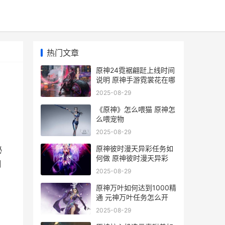
热门文章
原神24霓裾翩跹上线时间
说明 原神手游霓裳花在哪
2025-08-29
《原神》怎么喂猫 原神怎
么喂宠物
2025-08-29
原神彼时漫天异彩任务如
秘
何做 原神彼时漫天异彩
翩
2025-08-29
原神万叶如何达到1000精
通 元神万叶任务怎么开
2025-08-29