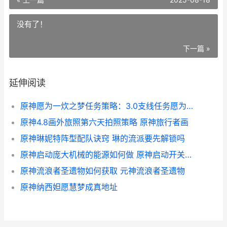
没有了！
下一篇 »
延伸阅读
原神愿为一炊之梦任务策略：3.0支线任务愿为一炊之梦完美过关步骤[多图] 原神愿为一炊之梦任务攻略
原神4.8画外旅照第六天拍照策略 原神旅行者画
原神琳妮特阵型配队诀窍 琳的流派要先解锁吗
原神启动庞大机械的能源如何做 原神启动开关是什么
原神流浪者圣遗物如何获取 元神流浪者圣遗物
原神纳西妲愿慧梦成真地址