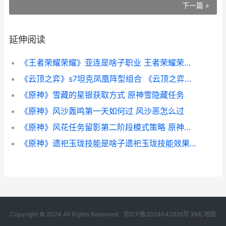
下一篇 »
延伸阅读
《王者荣耀荣耀》亚连是啥子职业 王者荣耀荣耀称号哪个含金量最高
《云顶之弈》s7坦克凤凰阵型组合 《云顶之弈》S13赛季的1费卡数量是多少-
《原神》雪藏的星银获取方式 原神雪隐藏任务
《原神》风沙轰鸣第一天如何过 风沙恶怎么过
《原神》风花任务留影第二阶段模式策略 原神风花的邀约在哪
《原神》遗祀玉珑技能是啥子遗祀玉珑技能效果概括 遗玉是什么意思
Copyright © 2024 All Rights Reserved.
京ICP备2024042826号
XML地图