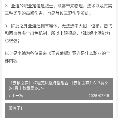
2、亚连的职业定位是战士，能够带来物理，法术以及真实
三种类型的高额伤害，也是首位三混伤型英雄；
3、除此之外亚连还拥有霸体，无法选中大招，位移，击飞
和回血等多个出色机制，所以上限很高，想比姬小满能力
也很强；
以上是小编为各位带来《王者荣耀》亚连是什么职业的全
部内容
《云顶之弈》s7坦克凤凰阵型组合 《云顶之弈》S13赛季
的1费卡数量是多少-
« 上一篇
2025-07-15
没有了！