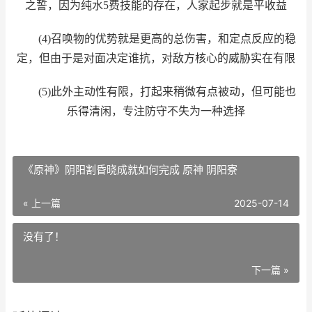
之誓，因为纯水5费技能的存在，人家起步就是平收益
(4)召唤物的优势就是更高的总伤害，和定点反应的稳
定，但由于是对面决定谁抗，对敌方核心的威胁实在有限
(5)此外主动性有限，打起来稍微有点被动，但可能也
乐得清闲，专注防守不失为一种选择
《原神》阴阳割昏晓成就如何完成 原神 阴阳寮
« 上一篇
2025-07-14
没有了！
下一篇 »